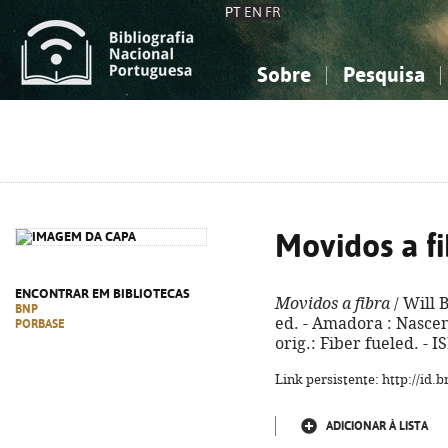
PT
EN
FR
Sobre
Pesquisa
Sobre a Bibliografia Nacional
Simples
Conhecimento, Informação...
Conhecimento, Informação...
Combinada
A
Ciências sociais...
Ciências sociais...
Arte, desporto...
Arte, desporto...
Movidos a fi
ENCONTRAR EM BIBLIOTECAS
Movidos a fibra
/ Will B
BNP
ed. - Amadora : Nascente
PORBASE
orig.: Fiber fueled. - 
Link persistente: http://id
ADICIONAR À LISTA