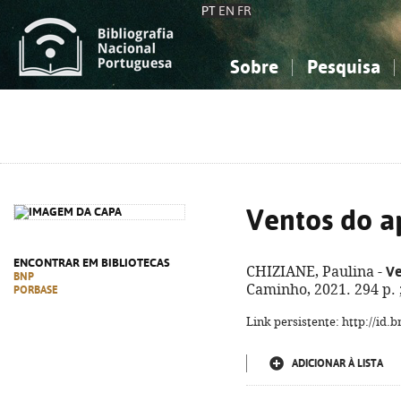
PT
EN
FR
Sobre
Pesquisa
Sobre a Bibliografia Nacional
Simples
Conhecimento, Informação...
Conhecimento, Informação...
Combinada
A
Ciências sociais...
Ciências sociais...
Arte, desporto...
Arte, desporto...
Ventos do a
ENCONTRAR EM BIBLIOTECAS
Ve
CHIZIANE, Paulina -
BNP
Caminho, 2021. 294 p. 
PORBASE
Link persistente: http://id
ADICIONAR À LISTA