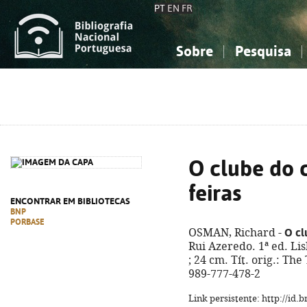
PT
EN
FR
Sobre
Pesquisa
Sobre a Bibliografia Nacional
Simples
Conhecimento, Informação...
Conhecimento, Informação...
Combinada
A
Ciências sociais...
Ciências sociais...
Arte, desporto...
Arte, desporto...
O clube do 
feiras
ENCONTRAR EM BIBLIOTECAS
BNP
PORBASE
O cl
OSMAN, Richard -
Rui Azeredo. 1ª ed. Lis
; 24 cm. Tít. orig.: T
989-777-478-2
Link persistente: http://id