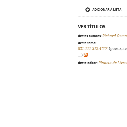
ADICIONAR À LISTA
VER TÍTULOS
destes autores:
Richard Osm
deste tema:
821.111-312.4"20"
(poesia, t
...)
deste editor:
Planeta de Livro