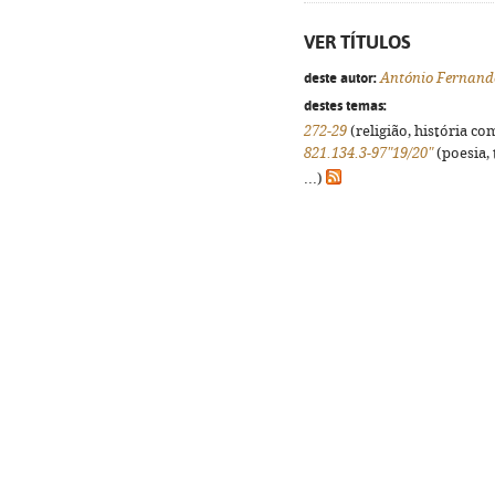
VER TÍTULOS
deste autor:
António Fernando
destes temas:
272-29
(religião, história co
821.134.3-97"19/20"
(poesia, 
...)