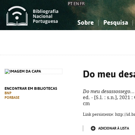
PT
EN
FR
Sobre
Pesquisa
Sobre a Bibliografia Nacional
Simples
Conhecimento, Informação...
Conhecimento, Informação...
Combinada
A
Ciências sociais...
Ciências sociais...
Arte, desporto...
Arte, desporto...
Do meu desa
ENCONTRAR EM BIBLIOTECAS
Do meu desassossego...
BNP
ed. - [S.l. : s.n.], 2021 
PORBASE
cm
Link persistente: http://id
ADICIONAR À LISTA