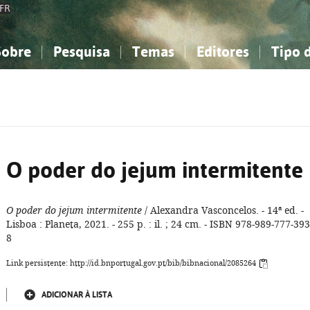
FR
Sobre
Pesquisa
Temas
Editores
Tipo 
obre a Bibliografia Nacional
imples
onhecimento, Informação...
onhecimento, Informação...
Combinada
A minha lista
Como utilizar
Filosofia, psicologia...
Filosofia, psicologia...
Perguntas frequente
iências sociais...
iências sociais...
Ciências exatas e naturais...
Ciências exatas e naturais...
rte, desporto...
rte, desporto...
Literatura, linguística...
Literatura, linguística...
O poder do jejum intermitente
O poder do jejum intermitente
/ Alexandra Vasconcelos. - 14ª ed. -
Lisboa : Planeta, 2021. - 255 p. : il. ; 24 cm. - ISBN 978-989-777-393
8
Link persistente: http://id.bnportugal.gov.pt/bib/bibnacional/2085264
ADICIONAR À LISTA