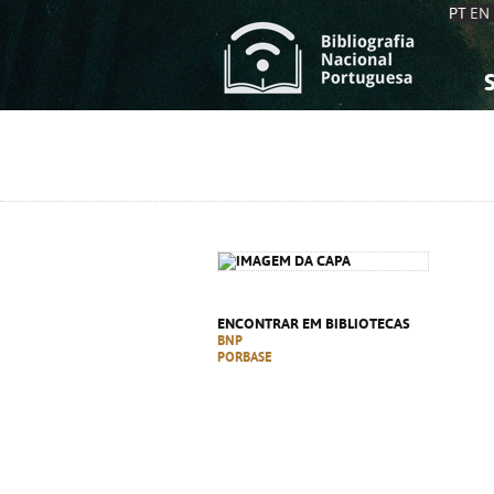
PT
EN
S
S
C
C
C
C
A
A
ENCONTRAR EM BIBLIOTECAS
BNP
PORBASE