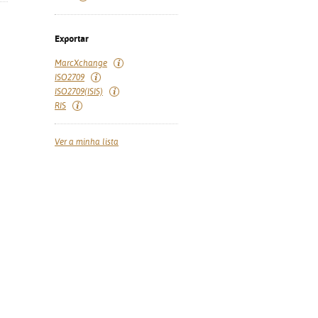
Exportar
MarcXchange
ISO2709
ISO2709(ISIS)
RIS
Ver a minha lista