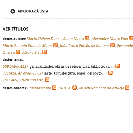
ADICIONAR À LISTA
VER TÍTULOS
destes autores:
Maria Helena Duarte Souto Nunes
,
Alexandre Nobre Pais
Maria Antónia Pinto de Matos
,
João Pedro Falcão de Campos
,
Fernando
Guerra
,
Álvaro Siza
destes temas:
069.5(469.411)
(generalidades, obras de referências, bibliotecas, ...)
741Siza, Álvaro(083.82)
(arte, arquitectura, jogos, desporto, ...)
7(=1:469)"19/20"(083.82)
destes editores:
Caleidoscópio
,
IADE -U
,
Museu Nacional do Azulejo