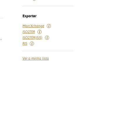
Exportar
MarcXchange
ISO2709
ISO2709(ISIS)
,
RIS
Ver a minha lista