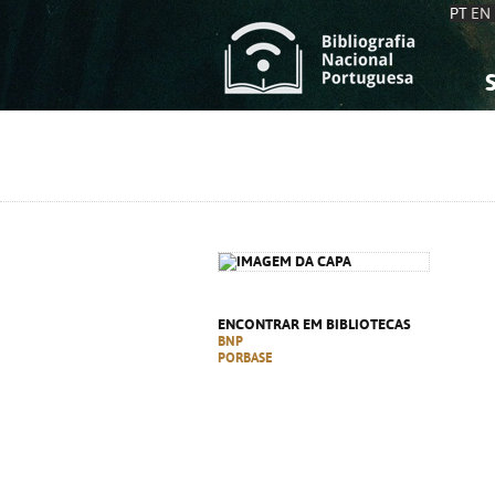
PT
EN
S
S
C
C
C
C
A
A
ENCONTRAR EM BIBLIOTECAS
BNP
PORBASE