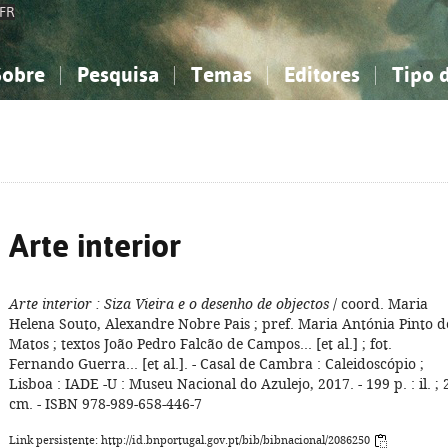
FR
Sobre
Pesquisa
Temas
Editores
Tipo 
obre a Bibliografia Nacional
imples
onhecimento, Informação...
onhecimento, Informação...
Combinada
A minha lista
Como utilizar
Filosofia, psicologia...
Filosofia, psicologia...
Perguntas frequente
iências sociais...
iências sociais...
Ciências exatas e naturais...
Ciências exatas e naturais...
rte, desporto...
rte, desporto...
Literatura, linguística...
Literatura, linguística...
Arte interior
Arte interior
: Siza Vieira e o desenho de objectos
/ coord. Maria
Helena Souto, Alexandre Nobre Pais ; pref. Maria Antónia Pinto d
Matos ; textos João Pedro Falcão de Campos... [et al.] ; fot.
Fernando Guerra... [et al.]. - Casal de Cambra : Caleidoscópio ;
Lisboa : IADE -U : Museu Nacional do Azulejo, 2017. - 199 p. : il. ; 
cm. - ISBN 978-989-658-446-7
Link persistente: http://id.bnportugal.gov.pt/bib/bibnacional/2086250