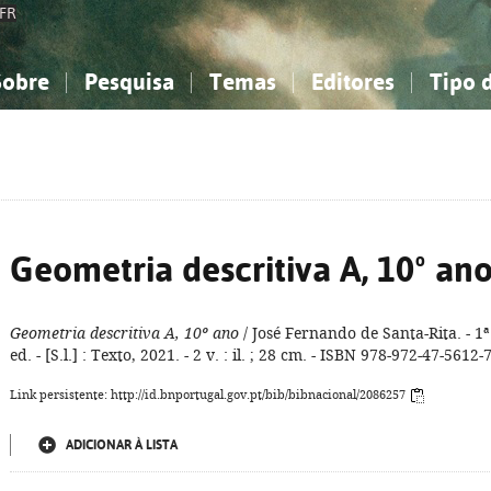
FR
Sobre
Pesquisa
Temas
Editores
Tipo 
obre a Bibliografia Nacional
imples
onhecimento, Informação...
onhecimento, Informação...
Combinada
A minha lista
Como utilizar
Filosofia, psicologia...
Filosofia, psicologia...
Perguntas frequente
iências sociais...
iências sociais...
Ciências exatas e naturais...
Ciências exatas e naturais...
rte, desporto...
rte, desporto...
Literatura, linguística...
Literatura, linguística...
Geometria descritiva A, 10º an
Geometria descritiva A, 10º ano
/ José Fernando de Santa-Rita. - 1ª
ed. - [S.l.] : Texto, 2021. - 2 v. : il. ; 28 cm. - ISBN 978-972-47-5612-
Link persistente: http://id.bnportugal.gov.pt/bib/bibnacional/2086257
ADICIONAR À LISTA