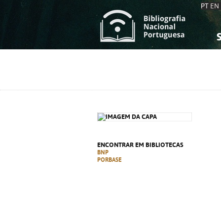
PT
EN
S
S
C
C
C
C
A
A
ENCONTRAR EM BIBLIOTECAS
BNP
PORBASE