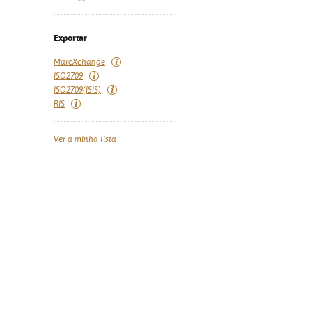
Exportar
MarcXchange
ISO2709
ISO2709(ISIS)
RIS
Ver a minha lista