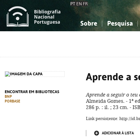
PT
EN
FR
Sobre
Pesquisa
Sobre a Bibliografia Nacional
Simples
Conhecimento, Informação...
Conhecimento, Informação...
Combinada
A
Ciências sociais...
Ciências sociais...
Arte, desporto...
Arte, desporto...
Aprende a s
ENCONTRAR EM BIBLIOTECAS
Aprende a seguir o teu
BNP
Almeida Gomes. - 1ª ed
PORBASE
286 p. : il. ; 23 cm. - 
Link persistente: http://id
ADICIONAR À LISTA