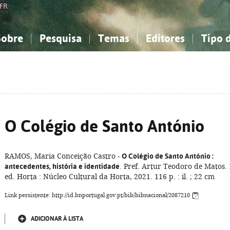
FR
Sobre
Pesquisa
Temas
Editores
Tipo 
obre a Bibliografia Nacional
imples
onhecimento, Informação...
onhecimento, Informação...
Combinada
A minha lista
Como utilizar
Filosofia, psicologia...
Filosofia, psicologia...
Perguntas frequente
iências sociais...
iências sociais...
Ciências exatas e naturais...
Ciências exatas e naturais...
rte, desporto...
rte, desporto...
Literatura, linguística...
Literatura, linguística...
O Colégio de Santo António
RAMOS, Maria Conceição Castro -
O Colégio de Santo António
:
antecedentes, história e identidade
. Pref. Artur Teodoro de Matos. 
ed. Horta : Núcleo Cultural da Horta, 2021. 116 p. : il. ; 22 cm
Link persistente: http://id.bnportugal.gov.pt/bib/bibnacional/2087210
ADICIONAR À LISTA