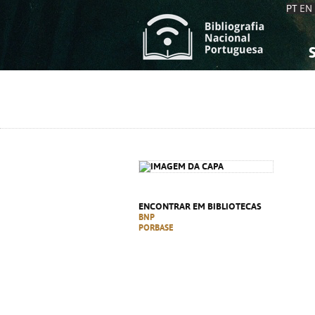
PT
EN
S
S
C
C
C
C
A
A
ENCONTRAR EM BIBLIOTECAS
BNP
PORBASE