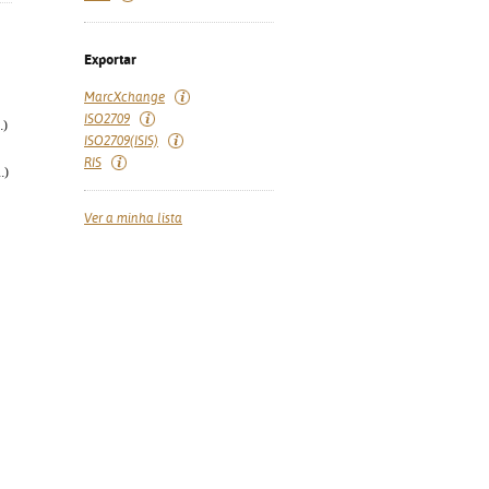
Exportar
MarcXchange
ISO2709
.)
ISO2709(ISIS)
RIS
.)
Ver a minha lista