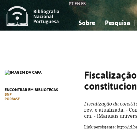
PT
EN
FR
Sobre
Pesquisa
Sobre a Bibliografia Nacional
Simples
Conhecimento, Informação...
Conhecimento, Informação...
Combinada
A
Ciências sociais...
Ciências sociais...
Arte, desporto...
Arte, desporto...
Fiscalização
constitucio
ENCONTRAR EM BIBLIOTECAS
BNP
PORBASE
Fiscalização da consti
rev. e atualizada. - Co
cm. - (Manuais univers
Link persistente: http://id