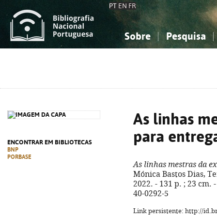
PT
EN
FR
Sobre
Pesquisa
Sobre a Bibliografia Nacional
Simples
Conhecimento, Informação...
Conhecimento, Informação...
Combinada
A
Ciências sociais...
Ciências sociais...
Arte, desporto...
Arte, desporto...
As linhas m
para entrega
ENCONTRAR EM BIBLIOTECAS
BNP
PORBASE
As linhas mestras da e
Mónica Bastos Dias, Te
2022. - 131 p. ; 23 cm. 
40-0292-5
Link persistente: http://id