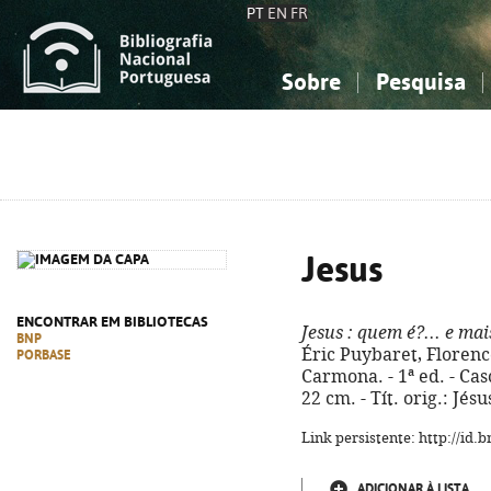
PT
EN
FR
Sobre
Pesquisa
Sobre a Bibliografia Nacional
Simples
Conhecimento, Informação...
Conhecimento, Informação...
Combinada
A
Ciências sociais...
Ciências sociais...
Arte, desporto...
Arte, desporto...
Jesus
ENCONTRAR EM BIBLIOTECAS
Jesus
: quem é?... e ma
BNP
Éric Puybaret, Florenc
PORBASE
Carmona. - 1ª ed. - Casca
22 cm. - Tít. orig.: Jés
Link persistente: http://id
ADICIONAR À LISTA