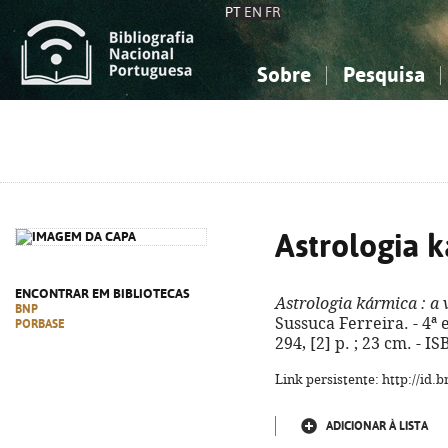
PT
EN
FR
Sobre
Pesquisa
Sobre a Bibliografia Nacional
Simples
Conhecimento, Informação...
Conhecimento, Informação...
Combinada
A
Ciências sociais...
Ciências sociais...
Arte, desporto...
Arte, desporto...
Astrologia 
ENCONTRAR EM BIBLIOTECAS
Astrologia kármica
: a
BNP
Sussuca Ferreira. - 4ª 
PORBASE
294, [2] p. ; 23 cm. - 
Link persistente: http://id
ADICIONAR À LISTA