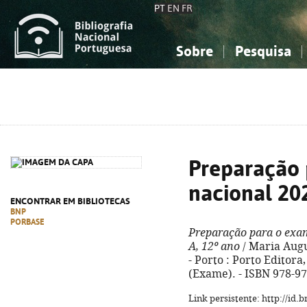
PT
EN
FR
Sobre
Pesquisa
Sobre a Bibliografia Nacional
Simples
Conhecimento, Informação...
Conhecimento, Informação...
Combinada
A
Ciências sociais...
Ciências sociais...
Arte, desporto...
Arte, desporto...
Preparação 
nacional 20
ENCONTRAR EM BIBLIOTECAS
BNP
PORBASE
Preparação para o exam
A, 12º ano
/ Maria Augu
- Porto : Porto Editora, 
(Exame). - ISBN 978-9
Link persistente: http://id