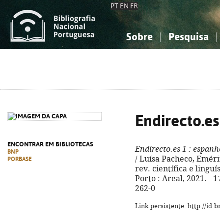
PT
EN
FR
Sobre
Pesquisa
Sobre a Bibliografia Nacional
Simples
Conhecimento, Informação...
Conhecimento, Informação...
Combinada
A
Ciências sociais...
Ciências sociais...
Arte, desporto...
Arte, desporto...
Endirecto.es
ENCONTRAR EM BIBLIOTECAS
Endirecto.es 1
: espanho
BNP
/ Luísa Pacheco, Eméri
PORBASE
rev. científica e linguí
Porto : Areal, 2021. - 1
262-0
Link persistente: http://id