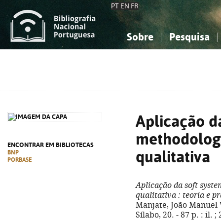
PT
EN
FR
Sobre
Pesquisa
Sobre a Bibliografia Nacional
Simples
Conhecimento, Informação...
Conhecimento, Informação...
Combinada
A
Ciências sociais...
Ciências sociais...
Arte, desporto...
Arte, desporto...
Aplicação da
methodology
ENCONTRAR EM BIBLIOTECAS
qualitativa
BNP
PORBASE
Aplicação da soft syst
qualitativa
: teoria e pr
Manjate, João Manuel Vi
Sílabo, 20. - 87 p. : il