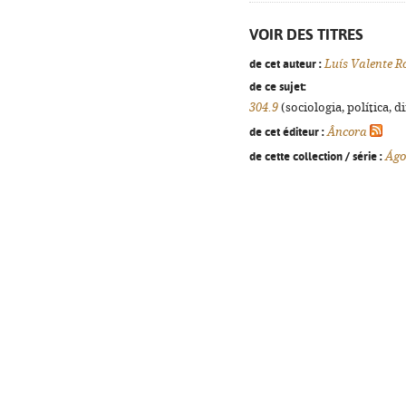
VOIR DES TITRES
de cet auteur :
Luís Valente R
de ce sujet:
304.9
(sociologia, política, d
de cet éditeur :
Âncora
de cette collection / série :
Ágo