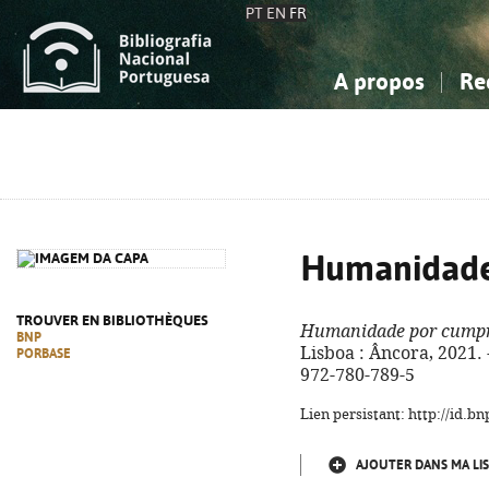
PT
EN
FR
A propos
Re
La Bibliographie Nationale
Simple
Connaissance, Information...
Connaissance, Information...
Avancée
Mes 
Sciences sociales...
Sciences sociales...
Arts, sport...
Arts, sport...
Humanidade
TROUVER EN BIBLIOTHÈQUES
Humanidade por cumpr
BNP
Lisboa : Âncora, 2021. -
PORBASE
972-780-789-5
Lien persistant: http://id.
AJOUTER DANS MA LIS