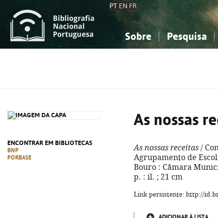
PT
EN
FR
Sobre
Pesquisa
Sobre a Bibliografia Nacional
Simples
Conhecimento, Informação...
Conhecimento, Informação...
Combinada
A
Ciências sociais...
Ciências sociais...
Arte, desporto...
Arte, desporto...
As nossas re
ENCONTRAR EM BIBLIOTECAS
As nossas receitas
/ Co
BNP
Agrupamento de Escola
PORBASE
Bouro : Câmara Municip
p. : il. ; 21 cm
Link persistente: http://id
ADICIONAR À LISTA