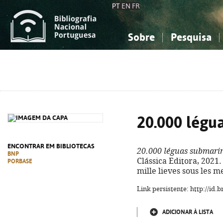
PT
EN
FR
Sobre
Pesquisa
Sobre a Bibliografia Nacional
Simples
Conhecimento, Informação...
Conhecimento, Informação...
Combinada
A
Ciências sociais...
Ciências sociais...
Arte, desporto...
Arte, desporto...
20.000 légu
ENCONTRAR EM BIBLIOTECAS
20.000 léguas submari
BNP
Clássica Editora, 2021. -
PORBASE
mille lieves sous les m
Link persistente: http://id
ADICIONAR À LISTA