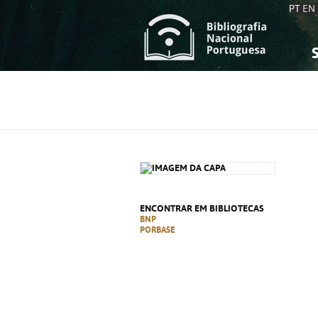
PT
EN
S
S
C
C
C
C
A
A
ENCONTRAR EM BIBLIOTECAS
BNP
PORBASE