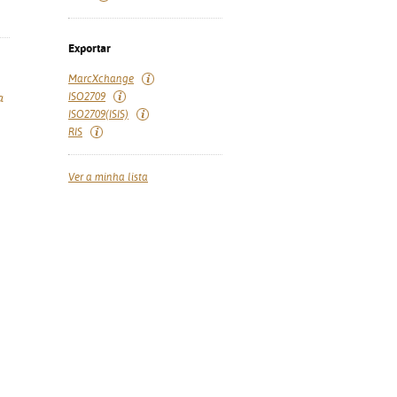
Exportar
MarcXchange
ISO2709
a
ISO2709(ISIS)
RIS
Ver a minha lista