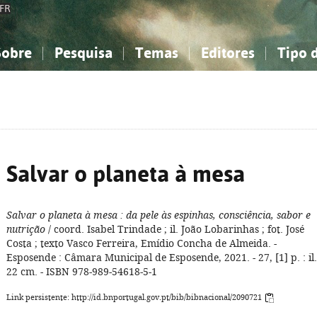
FR
Sobre
Pesquisa
Temas
Editores
Tipo 
obre a Bibliografia Nacional
imples
onhecimento, Informação...
onhecimento, Informação...
Combinada
A minha lista
Como utilizar
Filosofia, psicologia...
Filosofia, psicologia...
Perguntas frequente
iências sociais...
iências sociais...
Ciências exatas e naturais...
Ciências exatas e naturais...
rte, desporto...
rte, desporto...
Literatura, linguística...
Literatura, linguística...
Salvar o planeta à mesa
Salvar o planeta à mesa
: da pele às espinhas, consciência, sabor e
nutrição
/ coord. Isabel Trindade ; il. João Lobarinhas ; fot. José
Costa ; texto Vasco Ferreira, Emídio Concha de Almeida. -
Esposende : Câmara Municipal de Esposende, 2021. - 27, [1] p. : il.
22 cm. - ISBN 978-989-54618-5-1
Link persistente: http://id.bnportugal.gov.pt/bib/bibnacional/2090721