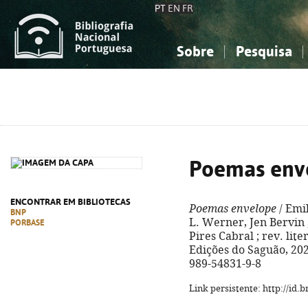
PT
EN
FR
Sobre
Pesquisa
Sobre a Bibliografia Nacional
Simples
Conhecimento, Informação...
Conhecimento, Informação...
Combinada
A
Ciências sociais...
Ciências sociais...
Arte, desporto...
Arte, desporto...
Poemas env
ENCONTRAR EM BIBLIOTECAS
Poemas envelope
/ Emi
BNP
L. Werner, Jen Bervin 
PORBASE
Pires Cabral ; rev. literá
Edições do Saguão, 2021.
989-54831-9-8
Link persistente: http://id