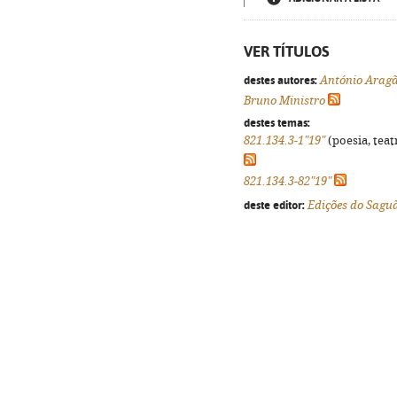
VER TÍTULOS
destes autores:
António Arag
Bruno Ministro
destes temas:
821.134.3-1"19"
(poesia, teat
821.134.3-82"19"
deste editor:
Edições do Sagu