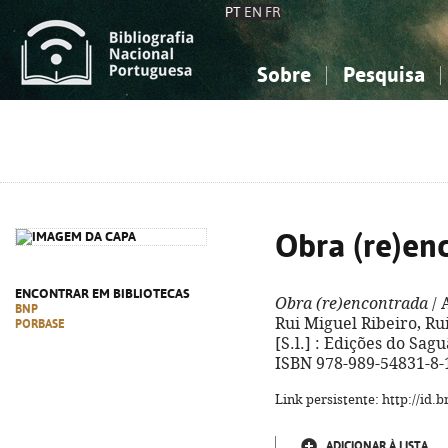
PT
EN
FR
Sobre
Pesquisa
Sobre a Bibliografia Nacional
Simples
Conhecimento, Informação...
Conhecimento, Informação...
Combinada
A
Ciências sociais...
Ciências sociais...
Arte, desporto...
Arte, desporto...
Obra (re)en
ENCONTRAR EM BIBLIOTECAS
Obra (re)encontrada
/ 
BNP
Rui Miguel Ribeiro, Rui
PORBASE
[S.l.] : Edições do Saguão
ISBN 978-989-54831-8-
Link persistente: http://id
ADICIONAR À LISTA