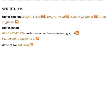
VER TÍTULOS
destes autores:
Craig R. Evans
,
Tony Attwood
,
Sandra Laginhas
,
Olga
Laginhas
destes temas:
616.895(047.53)
(medicina, engenharia, tecnologia, ...)
61Attwood, Tony(047.53)
deste editor:
Ulisseia