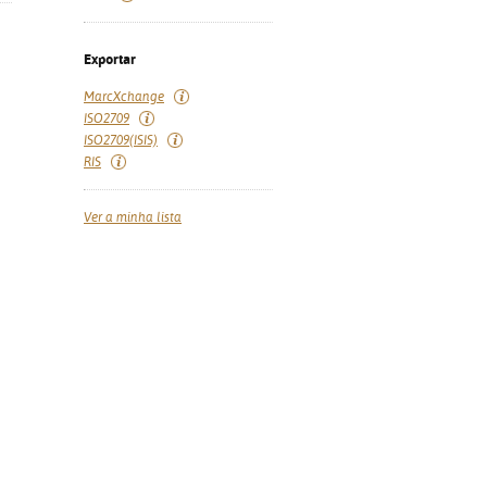
Exportar
MarcXchange
ISO2709
ISO2709(ISIS)
RIS
Ver a minha lista