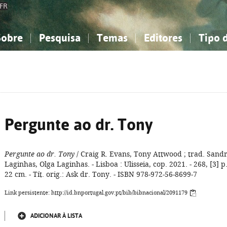
FR
Sobre
Pesquisa
Temas
Editores
Tipo 
obre a Bibliografia Nacional
imples
onhecimento, Informação...
onhecimento, Informação...
Combinada
A minha lista
Como utilizar
Filosofia, psicologia...
Filosofia, psicologia...
Perguntas frequente
iências sociais...
iências sociais...
Ciências exatas e naturais...
Ciências exatas e naturais...
rte, desporto...
rte, desporto...
Literatura, linguística...
Literatura, linguística...
Pergunte ao dr. Tony
Pergunte ao dr. Tony
/ Craig R. Evans, Tony Attwood ; trad. Sand
Laginhas, Olga Laginhas. - Lisboa : Ulisseia, cop. 2021. - 268, [3] p.
22 cm. - Tít. orig.: Ask dr. Tony. - ISBN 978-972-56-8699-7
Link persistente: http://id.bnportugal.gov.pt/bib/bibnacional/2091179
ADICIONAR À LISTA