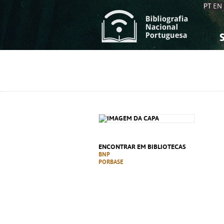
PT
EN
S
S
C
C
C
C
A
A
ENCONTRAR EM BIBLIOTECAS
BNP
PORBASE