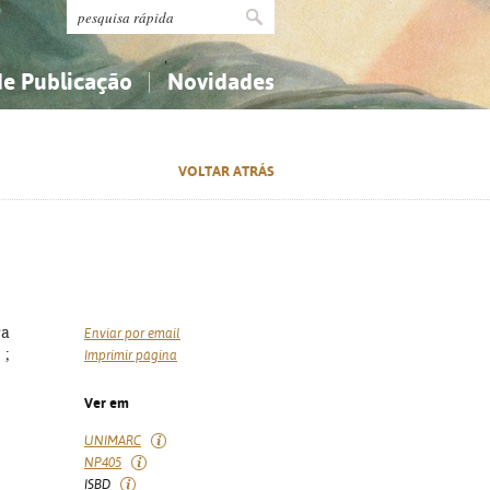
de Publicação
Novidades
s
Religião...
Religião...
VOLTAR ATRÁS
Ciências aplicadas...
Ciências aplicadas...
História, geografia, biografias...
História, geografia, biografias...
ra
Enviar por email
 ;
Imprimir página
Ver em
UNIMARC
NP405
ISBD