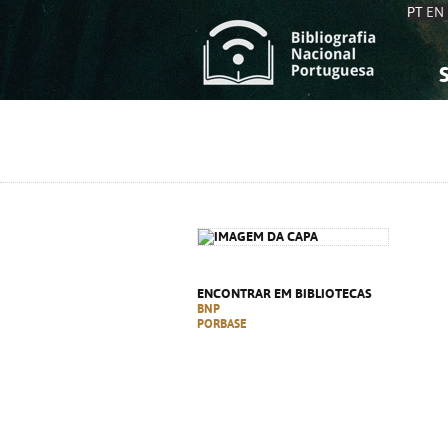
PT
EN
S
S
C
C
C
C
A
A
ENCONTRAR EM BIBLIOTECAS
BNP
PORBASE