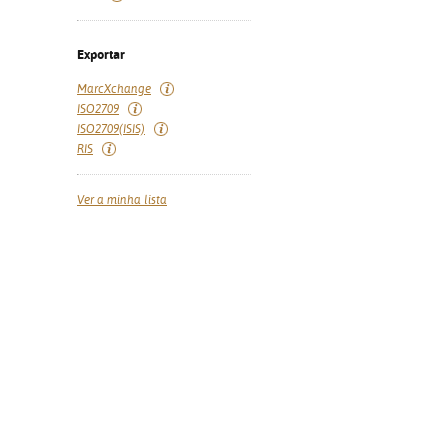
Exportar
MarcXchange
ISO2709
ISO2709(ISIS)
RIS
Ver a minha lista