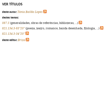
VER TÍTULOS
deste autor:
Tânia Bailão Lopes
destes temas:
087.5
(generalidades, obras de referências, bibliotecas, ...)
821.134.3-93"20"
(poesia, teatro, romance, banda desenhada, filologia, ...)
821.134.3-34"20"
deste editor:
Briza