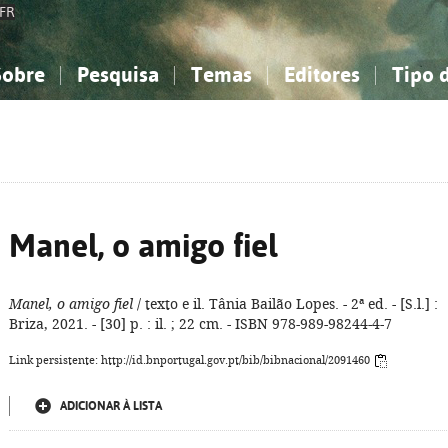
FR
Sobre
Pesquisa
Temas
Editores
Tipo 
obre a Bibliografia Nacional
imples
onhecimento, Informação...
onhecimento, Informação...
Combinada
A minha lista
Como utilizar
Filosofia, psicologia...
Filosofia, psicologia...
Perguntas frequente
iências sociais...
iências sociais...
Ciências exatas e naturais...
Ciências exatas e naturais...
rte, desporto...
rte, desporto...
Literatura, linguística...
Literatura, linguística...
Manel, o amigo fiel
Manel, o amigo fiel
/ texto e il. Tânia Bailão Lopes. - 2ª ed. - [S.l.] :
Briza, 2021. - [30] p. : il. ; 22 cm. - ISBN 978-989-98244-4-7
Link persistente: http://id.bnportugal.gov.pt/bib/bibnacional/2091460
ADICIONAR À LISTA