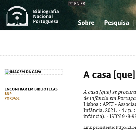
PT
EN
FR
Sobre
Pesquisa
Sobre a Bibliografia Nacional
Simples
Conhecimento, Informação...
Conhecimento, Informação...
Combinada
A
Ciências sociais...
Ciências sociais...
Arte, desporto...
Arte, desporto...
A casa [que]
ENCONTRAR EM BIBLIOTECAS
A casa [que] se procura
BNP
de infância em Portuga
PORBASE
Lisboa : APEI - Associ
Infância, 2021. - 47 p. 
infância). - ISBN 978-
Link persistente: http://id