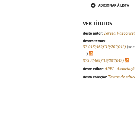
ADICIONAR À LISTA
VER TÍTULOS
deste autor:
Teresa Vasconcel
destes temas:
37.016(469)"19/20"(042)
(soci
...)
373.2(469)"19/20"(042)
deste editor:
APEI - Associaçã
desta coleção:
Textos de educ