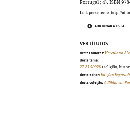
Portugal ; 4). ISBN 97
Link persistente: http://id
ADICIONAR À LISTA
VER TÍTULOS
destes autores:
Herculano Alv
deste tema:
27-23-9(469)
(religião, histó
deste editor:
Edições Esgotad
desta coleção:
A Bíblia em Po