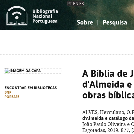
PT
EN
FR
Sobre
Pesquisa
Sobre a Bibliografia Nacional
Simples
Conhecimento, Informação...
Conhecimento, Informação...
Combinada
A
Ciências sociais...
Ciências sociais...
Arte, desporto...
Arte, desporto...
A Bíblia de 
d'Almeida e
ENCONTRAR EM BIBLIOTECAS
obras bíblic
BNP
PORBASE
ALVES, Herculano, O.F
d'Almeida e catálogo da
João Paulo Oliveira e Co
Esgotadas, 2019. 877, [2