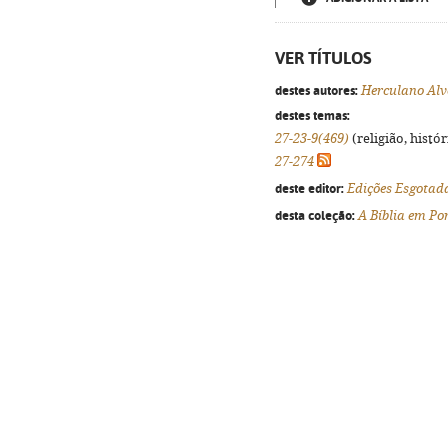
VER TÍTULOS
destes autores:
Herculano Alv
destes temas:
27-23-9(469)
(religião, histó
27-274
deste editor:
Edições Esgotad
desta coleção:
A Bíblia em Po