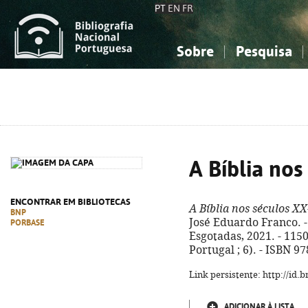
PT
EN
FR
Sobre
Pesquisa
Sobre a Bibliografia Nacional
Simples
Conhecimento, Informação...
Conhecimento, Informação...
Combinada
A
Ciências sociais...
Ciências sociais...
Arte, desporto...
Arte, desporto...
A Bíblia nos
ENCONTRAR EM BIBLIOTECAS
A Bíblia nos séculos X
BNP
José Eduardo Franco. - 
PORBASE
Esgotadas, 2021. - 1150, 
Portugal ; 6). - ISBN 9
Link persistente: http://id
ADICIONAR À LISTA