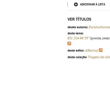
ADICIONAR À LISTA
VER TÍTULOS
destes autores:
Paramahansa
deste tema:
821.214-94"19"
(poesia, teatr
deste editor:
Albatroz
desta coleção:
Viagens da al