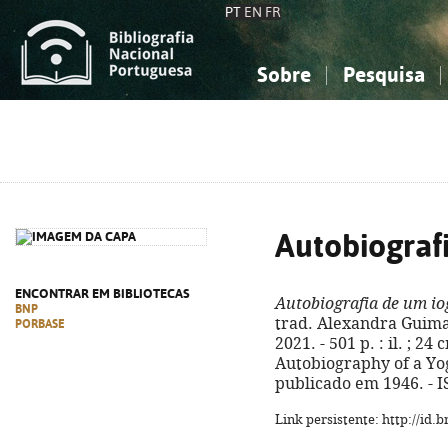
PT
EN
FR
Sobre
Pesquisa
Sobre a Bibliografia Nacional
Simples
Conhecimento, Informação...
Conhecimento, Informação...
Combinada
A
Ciências sociais...
Ciências sociais...
Arte, desporto...
Arte, desporto...
Autobiograf
ENCONTRAR EM BIBLIOTECAS
Autobiografia de um i
BNP
trad. Alexandra Guimarã
PORBASE
2021. - 501 p. : il. ; 24
Autobiography of a Yog
publicado em 1946. - 
Link persistente: http://id