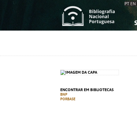
PT
EN
S
S
C
C
C
C
A
A
ENCONTRAR EM BIBLIOTECAS
BNP
PORBASE