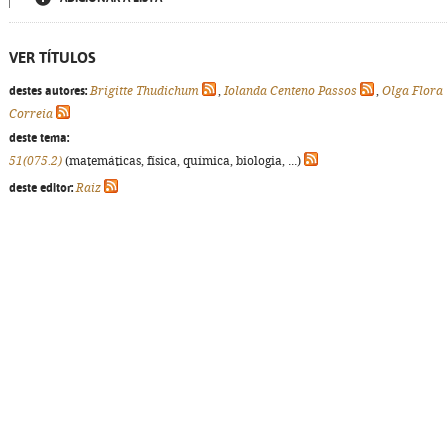
VER TÍTULOS
destes autores:
Brigitte Thudichum
,
Iolanda Centeno Passos
,
Olga Flora
Correia
deste tema:
51(075.2)
(matemáticas, física, química, biologia, ...)
deste editor:
Raiz