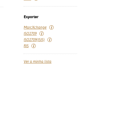
Exportar
MarcXchange
ISO2709
ISO2709(ISIS)
RIS
Ver a minha lista