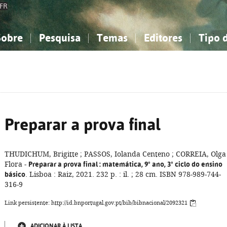
FR
Sobre
Pesquisa
Temas
Editores
Tipo 
obre a Bibliografia Nacional
imples
onhecimento, Informação...
onhecimento, Informação...
Combinada
A minha lista
Como utilizar
Filosofia, psicologia...
Filosofia, psicologia...
Perguntas frequente
iências sociais...
iências sociais...
Ciências exatas e naturais...
Ciências exatas e naturais...
rte, desporto...
rte, desporto...
Literatura, linguística...
Literatura, linguística...
Preparar a prova final
THUDICHUM, Brigitte ; PASSOS, Iolanda Centeno ; CORREIA, Olga
Flora -
Preparar a prova final
: matemática, 9º ano, 3º ciclo do ensino
básico
. Lisboa : Raiz, 2021. 232 p. : il. ; 28 cm. ISBN 978-989-744-
316-9
Link persistente: http://id.bnportugal.gov.pt/bib/bibnacional/2092321
ADICIONAR À LISTA