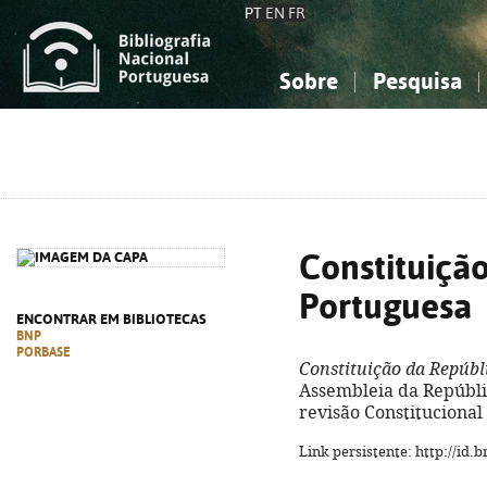
PT
EN
FR
Sobre
Pesquisa
Sobre a Bibliografia Nacional
Simples
Conhecimento, Informação...
Conhecimento, Informação...
Combinada
A
Ciências sociais...
Ciências sociais...
Arte, desporto...
Arte, desporto...
Constituiçã
Portuguesa
ENCONTRAR EM BIBLIOTECAS
BNP
PORBASE
Constituição da Repúbl
Assembleia da República
revisão Constitucional 
Link persistente: http://id