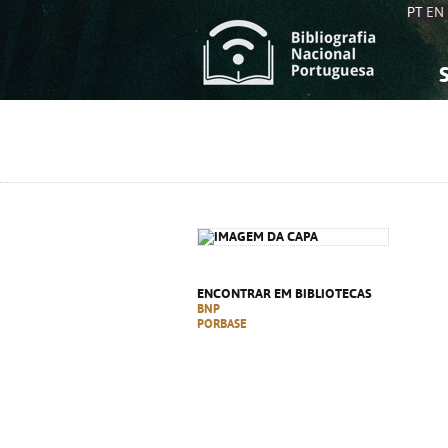
PT
EN
S
S
C
C
C
C
A
A
ENCONTRAR EM BIBLIOTECAS
BNP
PORBASE