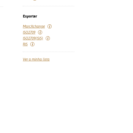
Exportar
MarcXchange
ISO2709
ISO2709(ISIS)
RIS
Ver a minha lista