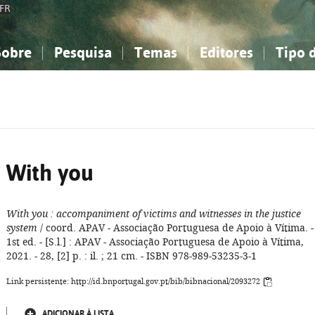
FR
Sobre
Pesquisa
Temas
Editores
Tipo 
obre a Bibliografia Nacional
imples
onhecimento, Informação...
onhecimento, Informação...
Combinada
A minha lista
Como utilizar
Filosofia, psicologia...
Filosofia, psicologia...
Perguntas frequente
iências sociais...
iências sociais...
Ciências exatas e naturais...
Ciências exatas e naturais...
rte, desporto...
rte, desporto...
Literatura, linguística...
Literatura, linguística...
With you
With you
: accompaniment of victims and witnesses in the justice
system
/ coord. APAV - Associação Portuguesa de Apoio à Vítima. -
1st ed. - [S.l.] : APAV - Associação Portuguesa de Apoio à Vítima,
2021. - 28, [2] p. : il. ; 21 cm. - ISBN 978-989-53235-3-1
Link persistente: http://id.bnportugal.gov.pt/bib/bibnacional/2093272
ADICIONAR À LISTA