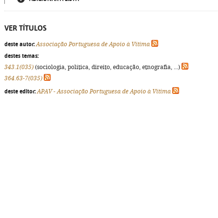
VER TÍTULOS
deste autor:
Associação Portuguesa de Apoio à Vítima
destes temas:
343.1(035)
(sociologia, política, direito, educação, etnografia, ...)
364.63-7(035)
deste editor:
APAV - Associação Portuguesa de Apoio à Vítima