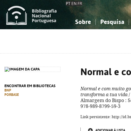
PT
EN
FR
Sobre
Pesquisa
Sobre a Bibliografia Nacional
Simples
Conhecimento, Informação...
Conhecimento, Informação...
Combinada
A
Ciências sociais...
Ciências sociais...
Arte, desporto...
Arte, desporto...
Normal e co
ENCONTRAR EM BIBLIOTECAS
Normal e com muito go
BNP
transforma a tua vida
/
PORBASE
Almargem do Bispo : Ser
978-989-8799-59-3
Link persistente: http://id
ADICIONAR À LISTA