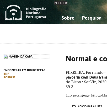
PT
EN
FR
Sobre
Pesquisa
Sobre a Bibliografia Nacional
Simples
Conhecimento, Informação...
Conhecimento, Informação...
Combinada
A
Ciências sociais...
Ciências sociais...
Arte, desporto...
Arte, desporto...
Normal e co
ENCONTRAR EM BIBLIOTECAS
FERREIRA, Fernando -
BNP
parceria com Deus trans
PORBASE
do Bispo : SerVir, 2020
59-3
Link persistente: http://id
ADICIONAR À LISTA