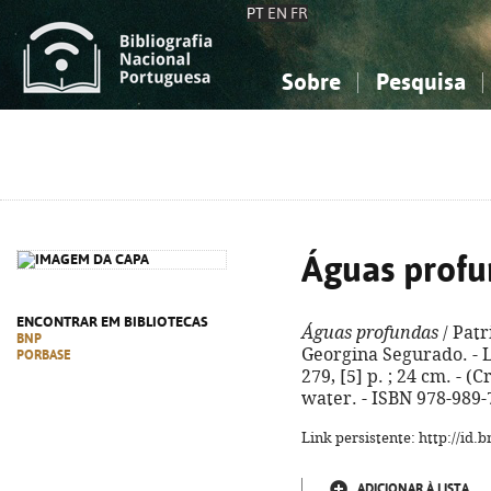
PT
EN
FR
Sobre
Pesquisa
Sobre a Bibliografia Nacional
Simples
Conhecimento, Informação...
Conhecimento, Informação...
Combinada
A
Ciências sociais...
Ciências sociais...
Arte, desporto...
Arte, desporto...
Águas profu
ENCONTRAR EM BIBLIOTECAS
Águas profundas
/ Patr
BNP
Georgina Segurado. - L
PORBASE
279, [5] p. ; 24 cm. - (
water. - ISBN 978-989-
Link persistente: http://id
ADICIONAR À LISTA