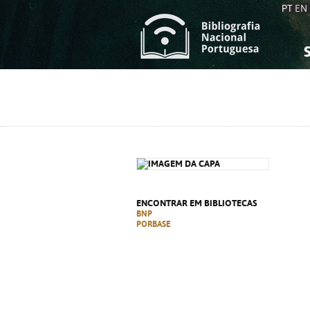
PT
EN
S
S
C
C
C
C
A
A
ENCONTRAR EM BIBLIOTECAS
BNP
PORBASE