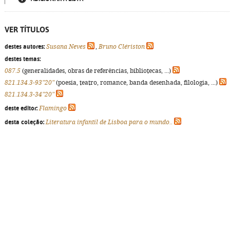
VER TÍTULOS
destes autores:
Susana Neves
,
Bruno Clériston
destes temas:
087.5
(generalidades, obras de referências, bibliotecas, ...)
821.134.3-93"20"
(poesia, teatro, romance, banda desenhada, filologia, ...)
821.134.3-34"20"
deste editor:
Flamingo
desta coleção:
Literatura infantil de Lisboa para o mundo..