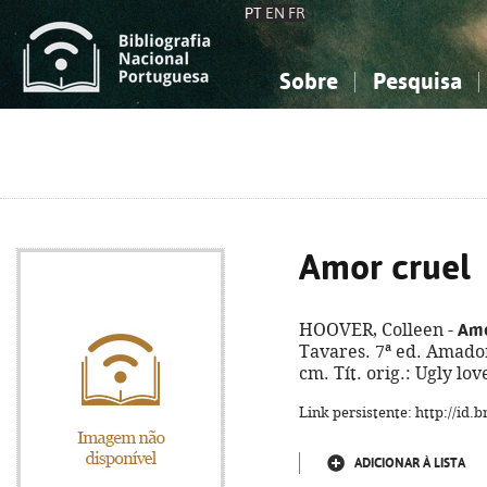
PT
EN
FR
Sobre
Pesquisa
Sobre a Bibliografia Nacional
Simples
Conhecimento, Informação...
Conhecimento, Informação...
Combinada
A
Ciências sociais...
Ciências sociais...
Arte, desporto...
Arte, desporto...
Amor cruel
Amo
HOOVER, Colleen -
Tavares. 7ª ed. Amadora
cm. Tít. orig.: Ugly lo
Link persistente: http://id
ADICIONAR À LISTA