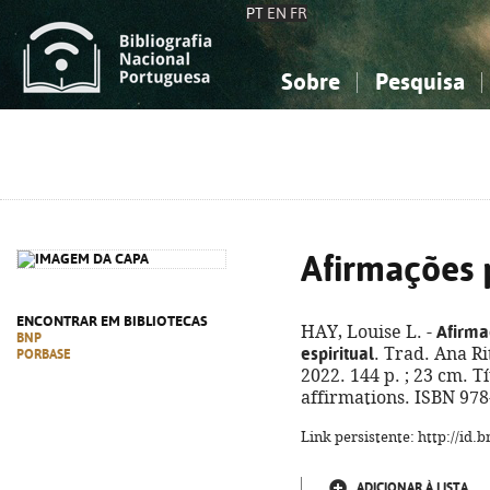
PT
EN
FR
Sobre
Pesquisa
Sobre a Bibliografia Nacional
Simples
Conhecimento, Informação...
Conhecimento, Informação...
Combinada
A
Ciências sociais...
Ciências sociais...
Arte, desporto...
Arte, desporto...
Afirmações p
ENCONTRAR EM BIBLIOTECAS
Afirma
HAY, Louise L. -
BNP
espiritual
. Trad. Ana Ri
PORBASE
2022. 144 p. ; 23 cm. Tí
affirmations. ISBN 978
Link persistente: http://id
ADICIONAR À LISTA