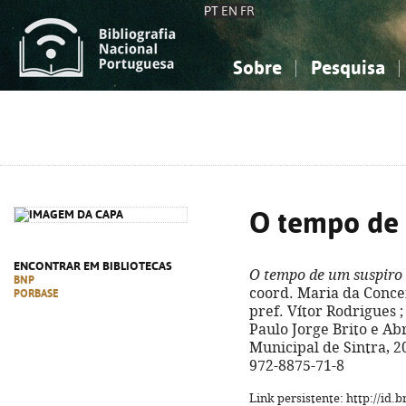
PT
EN
FR
Sobre
Pesquisa
Sobre a Bibliografia Nacional
Simples
Conhecimento, Informação...
Conhecimento, Informação...
Combinada
A
Ciências sociais...
Ciências sociais...
Arte, desporto...
Arte, desporto...
O tempo de 
ENCONTRAR EM BIBLIOTECAS
O tempo de um suspiro
BNP
coord. Maria da Conce
PORBASE
pref. Vítor Rodrigues ;
Paulo Jorge Brito e Abr
Municipal de Sintra, 202
972-8875-71-8
Link persistente: http://id