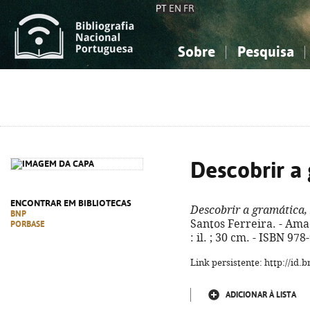
PT
EN
FR
Sobre
Pesquisa
Sobre a Bibliografia Nacional
Simples
Conhecimento, Informação...
Conhecimento, Informação...
Combinada
A
Ciências sociais...
Ciências sociais...
Arte, desporto...
Arte, desporto...
Descobrir a 
ENCONTRAR EM BIBLIOTECAS
Descobrir a gramática,
BNP
Santos Ferreira. - Ama
PORBASE
: il. ; 30 cm. - ISBN 97
Link persistente: http://id
ADICIONAR À LISTA