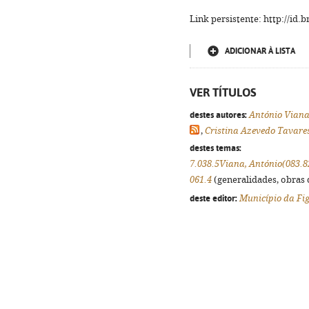
Link persistente: http://id
ADICIONAR À LISTA
VER TÍTULOS
destes autores:
António Vian
,
Cristina Azevedo Tavare
destes temas:
7.038.5Viana, António(083.8
061.4
(generalidades, obras d
deste editor:
Município da Fi