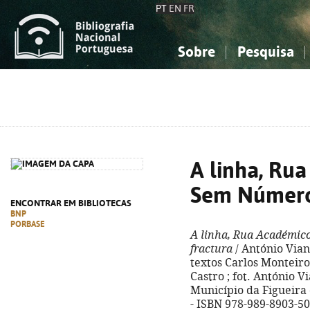
PT
EN
FR
Sobre
Pesquisa
Sobre a Bibliografia Nacional
Simples
Conhecimento, Informação...
Conhecimento, Informação...
Combinada
A
Ciências sociais...
Ciências sociais...
Arte, desporto...
Arte, desporto...
A linha, Ru
Sem Número 
ENCONTRAR EM BIBLIOTECAS
BNP
PORBASE
A linha, Rua Académi
fractura
/ António Vian
textos Carlos Monteir
Castro ; fot. António Via
Município da Figueira da
- ISBN 978-989-8903-50