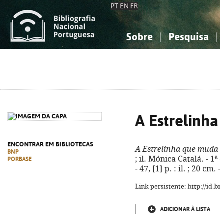
PT
EN
FR
Sobre
Pesquisa
Sobre a Bibliografia Nacional
Simples
Conhecimento, Informação...
Conhecimento, Informação...
Combinada
A
Ciências sociais...
Ciências sociais...
Arte, desporto...
Arte, desporto...
A Estrelinh
ENCONTRAR EM BIBLIOTECAS
A Estrelinha que muda 
BNP
; il. Mónica Catalá. - 1
PORBASE
- 47, [1] p. : il. ; 20 c
Link persistente: http://id
ADICIONAR À LISTA