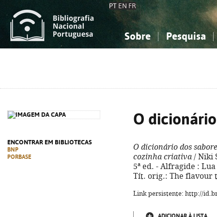
PT
EN
FR
Sobre
Pesquisa
Sobre a Bibliografia Nacional
Simples
Conhecimento, Informação...
Conhecimento, Informação...
Combinada
A
Ciências sociais...
Ciências sociais...
Arte, desporto...
Arte, desporto...
O dicionário
ENCONTRAR EM BIBLIOTECAS
O dicionário dos sabor
BNP
cozinha criativa
/ Niki 
PORBASE
5ª ed. - Alfragide : Lua 
Tít. orig.: The flavour
Link persistente: http://id
ADICIONAR À LISTA