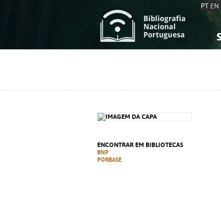
PT
EN
S
S
C
C
C
C
A
A
ENCONTRAR EM BIBLIOTECAS
BNP
PORBASE