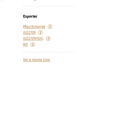
Exportar
MarcXchange
ISO2709
ISO2709(ISIS)
RIS
Ver a minha lista