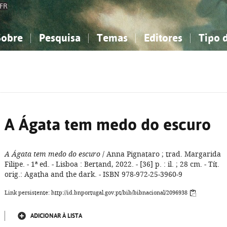
FR
Sobre
Pesquisa
Temas
Editores
Tipo 
obre a Bibliografia Nacional
imples
onhecimento, Informação...
onhecimento, Informação...
Combinada
A minha lista
Como utilizar
Filosofia, psicologia...
Filosofia, psicologia...
Perguntas frequente
iências sociais...
iências sociais...
Ciências exatas e naturais...
Ciências exatas e naturais...
rte, desporto...
rte, desporto...
Literatura, linguística...
Literatura, linguística...
A Ágata tem medo do escuro
A Ágata tem medo do escuro
/ Anna Pignataro ; trad. Margarida
Filipe. - 1ª ed. - Lisboa : Bertand, 2022. - [36] p. : il. ; 28 cm. - Tít.
orig.: Agatha and the dark. - ISBN 978-972-25-3960-9
Link persistente: http://id.bnportugal.gov.pt/bib/bibnacional/2096938
ADICIONAR À LISTA