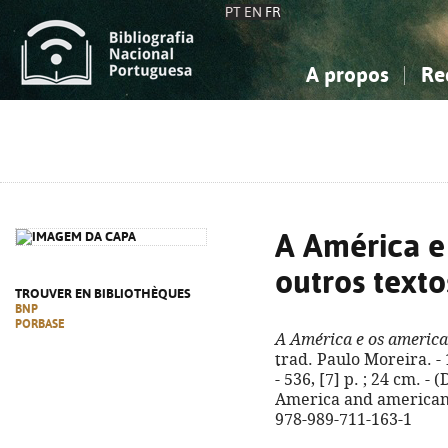
PT
EN
FR
A propos
Re
La Bibliographie Nationale
Simple
Connaissance, Information...
Connaissance, Information...
Avancée
Mes 
Sciences sociales...
Sciences sociales...
Arts, sport...
Arts, sport...
A América e
outros texto
TROUVER EN BIBLIOTHÈQUES
BNP
PORBASE
A América e os america
trad. Paulo Moreira. - 1
- 536, [7] p. ; 24 cm. - 
America and americans
978-989-711-163-1