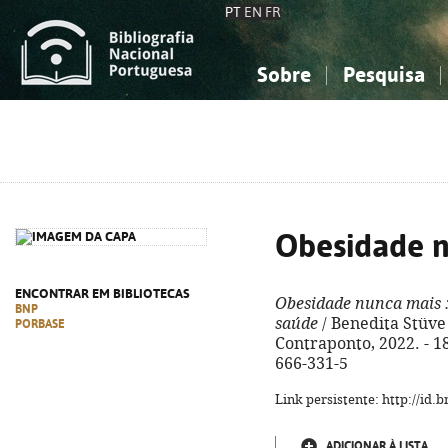
PT
EN
FR
Sobre
Pesquisa
Sobre a Bibliografia Nacional
Simples
Conhecimento, Informação...
Conhecimento, Informação...
Combinada
A
Ciências sociais...
Ciências sociais...
Arte, desporto...
Arte, desporto...
Obesidade 
ENCONTRAR EM BIBLIOTECAS
Obesidade nunca mais
BNP
saúde
/ Benedita Stüve 
PORBASE
Contraponto, 2022. - 182
666-331-5
Link persistente: http://id
ADICIONAR À LISTA