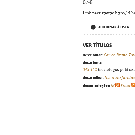
07-8
Link persistente: http://id
ADICIONAR À LISTA
VER TÍTULOS
deste autor:
Carlos Bruno Tav
deste tema:
343.1/.2
(sociologia, política,
deste editor:
Instituto Jurídi
destas coleções:
M
Teses