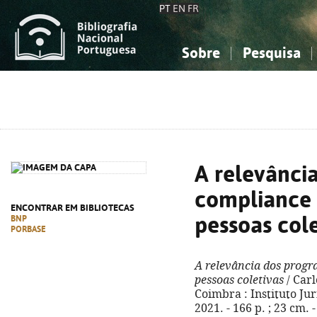
PT
EN
FR
Sobre
Pesquisa
Sobre a Bibliografia Nacional
Simples
Conhecimento, Informação...
Conhecimento, Informação...
Combinada
A
Ciências sociais...
Ciências sociais...
Arte, desporto...
Arte, desporto...
A relevânci
compliance 
ENCONTRAR EM BIBLIOTECAS
pessoas cole
BNP
PORBASE
A relevância dos progr
pessoas coletivas
/ Carl
Coimbra : Instituto Ju
2021. - 166 p. ; 23 cm. 