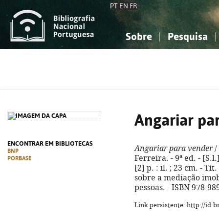
PT
EN
FR
Sobre
Pesquisa
Sobre a Bibliografia Nacional
Simples
Conhecimento, Informação...
Conhecimento, Informação...
Combinada
A
Ciências sociais...
Ciências sociais...
Arte, desporto...
Arte, desporto...
Angariar pa
ENCONTRAR EM BIBLIOTECAS
Angariar para vender
/
BNP
Ferreira. - 9ª ed. - [S.
PORBASE
[2] p. : il. ; 23 cm. - T
sobre a mediação imob
pessoas. - ISBN 978-98
Link persistente: http://id