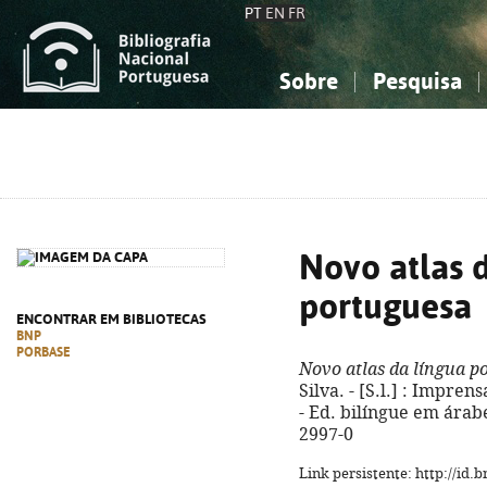
PT
EN
FR
Sobre
Pesquisa
Sobre a Bibliografia Nacional
Simples
Conhecimento, Informação...
Conhecimento, Informação...
Combinada
A
Ciências sociais...
Ciências sociais...
Arte, desporto...
Arte, desporto...
Novo atlas 
portuguesa
ENCONTRAR EM BIBLIOTECAS
BNP
PORBASE
Novo atlas da língua p
Silva. - [S.l.] : Imprens
- Ed. bilíngue em árab
2997-0
Link persistente: http://id