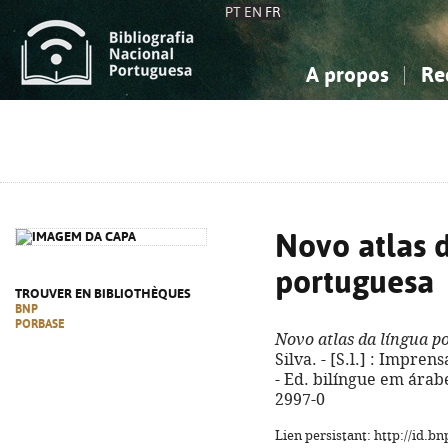
PT
EN
FR
A propos
Re
La Bibliographie Nationale
Simple
Connaissance, Information...
Connaissance, Information...
Avancée
Mes 
Sciences sociales...
Sciences sociales...
Arts, sport...
Arts, sport...
Novo atlas 
portuguesa
TROUVER EN BIBLIOTHÈQUES
BNP
PORBASE
Novo atlas da língua p
Silva. - [S.l.] : Imprens
- Ed. bilíngue em árab
2997-0
Lien persistant: http://id.