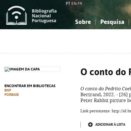
PT
EN
FR
Sobre
Pesquisa
Sobre a Bibliografia Nacional
Simples
Conhecimento, Informação...
Conhecimento, Informação...
Combinada
A
Ciências sociais...
Ciências sociais...
Arte, desporto...
Arte, desporto...
O conto do 
ENCONTRAR EM BIBLIOTECAS
O conto do Pedrito Coe
BNP
Bertrand, 2022. - [26] p.
PORBASE
Peter Rabbit picture b
Link persistente: http://id
ADICIONAR À LISTA